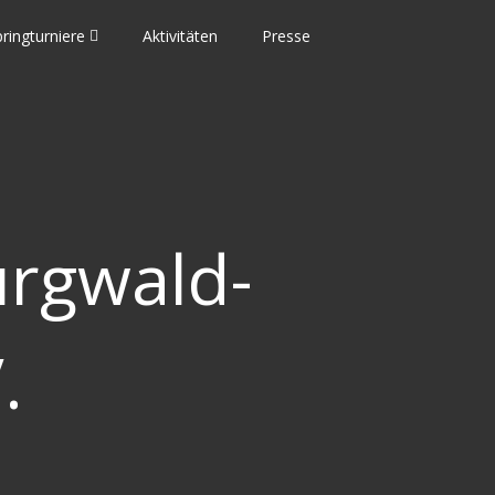
ringturniere
Aktivitäten
Presse
urgwald-
.