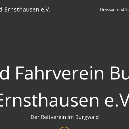
d-Ernsthausen e.V.
Dressur- und Sp
nd Fahrverein B
Ernsthausen e.V
Der Reitverein im Burgwald