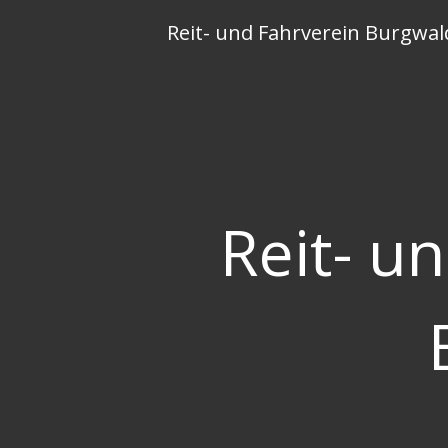
Skip
Reit- und Fahrverein Burgwal
to
content
Reit- u