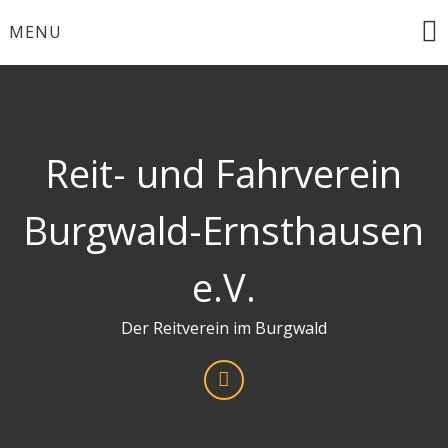
Skip
MENU
to
content
Reit- und Fahrverein
Burgwald-Ernsthausen
e.V.
Der Reitverein im Burgwald