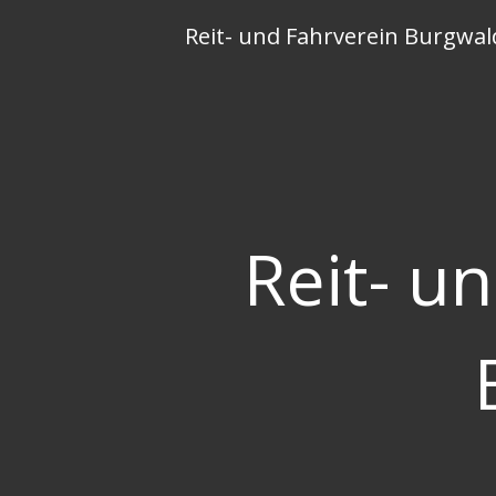
Skip
Reit- und Fahrverein Burgwal
to
content
Reit- u