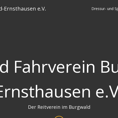
d-Ernsthausen e.V.
Dressur- und Sp
nd Fahrverein B
Ernsthausen e.V
Der Reitverein im Burgwald