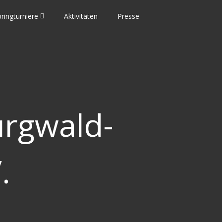
ringturniere
Aktivitäten
Presse
urgwald-
.